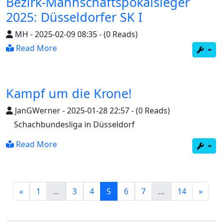
Bezirk-Mannschaftspokalsieger
2025: Düsseldorfer SK I
MH
-
2025-02-09 08:35
-
(0 Reads)
Read More
Kampf um die Krone!
JanGWerner
-
2025-01-28 22:57
-
(0 Reads)
Schachbundesliga in Düsseldorf
Read More
(current)
«
1
…
3
4
5
6
7
…
14
»