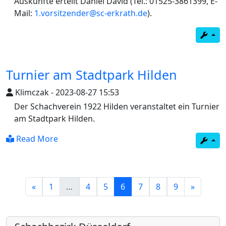
Auskünfte erteilt Daniel David (Tel.: 01525-3861399, E-
Mail:
1.vorsitzender@sc-erkrath.de
).
Turnier am Stadtpark Hilden
Klimczak
-
2023-08-27 15:53
Der Schachverein 1922 Hilden veranstaltet ein Turnier
am Stadtpark Hilden.
Read More
(current)
«
1
…
4
5
6
7
8
9
»