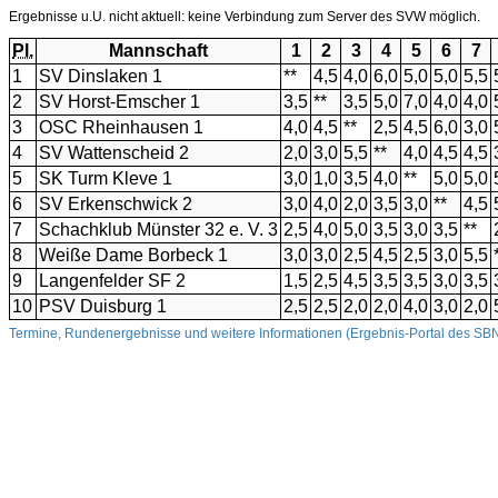
Ergebnisse u.U. nicht aktuell: keine Verbindung zum Server des SVW möglich.
Pl.
Mannschaft
1
2
3
4
5
6
7
1
SV Dinslaken 1
**
4,5
4,0
6,0
5,0
5,0
5,5
2
SV Horst-Emscher 1
3,5
**
3,5
5,0
7,0
4,0
4,0
3
OSC Rheinhausen 1
4,0
4,5
**
2,5
4,5
6,0
3,0
4
SV Wattenscheid 2
2,0
3,0
5,5
**
4,0
4,5
4,5
5
SK Turm Kleve 1
3,0
1,0
3,5
4,0
**
5,0
5,0
6
SV Erkenschwick 2
3,0
4,0
2,0
3,5
3,0
**
4,5
7
Schachklub Münster 32 e. V. 3
2,5
4,0
5,0
3,5
3,0
3,5
**
8
Weiße Dame Borbeck 1
3,0
3,0
2,5
4,5
2,5
3,0
5,5
9
Langenfelder SF 2
1,5
2,5
4,5
3,5
3,5
3,0
3,5
10
PSV Duisburg 1
2,5
2,5
2,0
2,0
4,0
3,0
2,0
Termine, Rundenergebnisse und weitere Informationen (Ergebnis-Portal des 