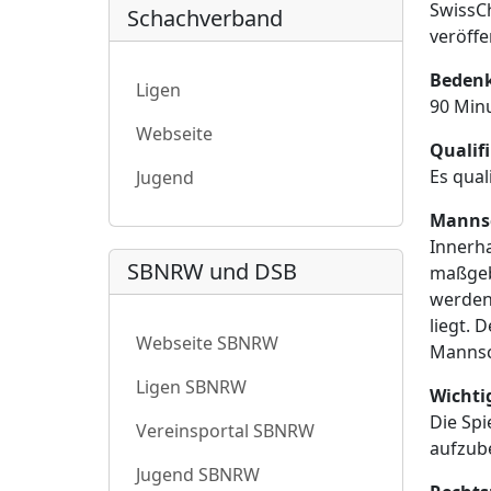
SwissCh
Schachverband
veröffe
Bedenk
Ligen
90 Minu
Webseite
Qualifi
Es qual
Jugend
Mannsc
Innerha
SBNRW und DSB
maßgeb
werden;
liegt. 
Webseite SBNRW
Mannsch
Ligen SBNRW
Wichti
Die Spi
Vereinsportal SBNRW
aufzube
Jugend SBNRW