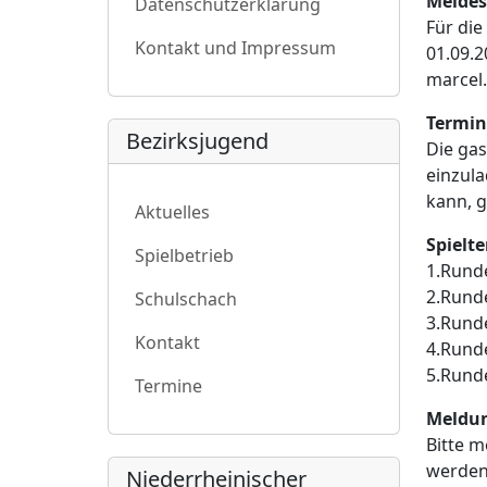
Meldes
Datenschutzerklärung
Für di
Kontakt und Impressum
01.09.2
marcel.
Termin
Bezirksjugend
Die gas
einzula
kann, g
Aktuelles
Spielt
Spielbetrieb
1.Runde
2.Runde
Schulschach
3.Runde
Kontakt
4.Runde
5.Runde
Termine
Meldun
Bitte m
werden
Niederrheinischer