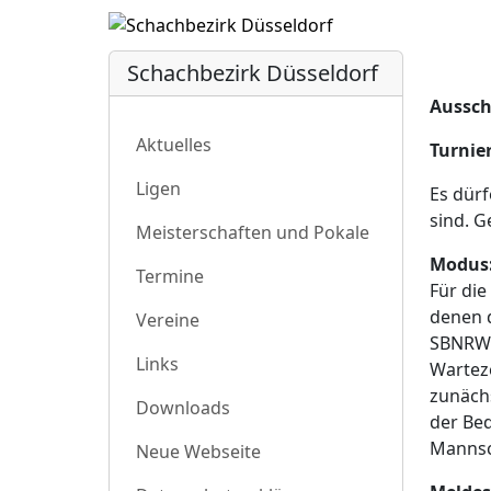
Schachbezirk Düsseldorf
Aussch
Aktuelles
Turnie
Ligen
Es dürf
sind. G
Meisterschaften und Pokale
Modus
Termine
Für die
denen 
Vereine
SBNRW.
Links
Wartez
zunächs
Downloads
der Bed
Mannsc
Neue Webseite