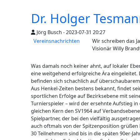
Dr. Holger Tesman
Jörg Busch - 2023-07-31 20:27
Vereinsnachrichten
Wir schreiben das J
Visionär Willy Brand
Was damals noch keiner ahnt, auf lokaler Ebe
eine weitgehend erfolgreiche Ära eingeleitet
befinden sich schachlich auf überschaubarem
Aus Henkel-Zeiten bestens bekannt, findet se
sportlichen Erfolge auf Bezirksebene mit sein
Turnierspieler – wird der ersehnte Aufstieg i
gleichen Kern den SV1964 auf Verbandsebene 
Spielpartner, der bei den vielfältig ausgetrag
auch oftmals von der Spitzenposition grüßen l
30 Teilnehmern sind bis in die späten 90er-J