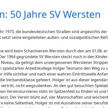
n: 50 Jahre SV Wersten
ahr 1973, die bundesdeutschen Straßen sind angesichts der 
t setzt seine eingeleiteten außen- und sozialpolitischen Re
ne wird beim Schachverein Wersten durch den am 01.08. erf
. Der 1964 gegründete SV Wersten steckt noch in den Kinde
 Niveau, da gelingt dem unvergessenen Werstener Strippe
in spielstarker Arbeitskollege Holger Tesmann den Weg zu
er Hilfe sichtbar und nach einer wahren Eintrittswelle Anfa
n die Verbandsklasse gefeiert. Holger ist aus dieser legend
vertritt, nicht wegzudenken. An den gut besuchten Spiela
enen Vereinsturnieren stets im Spitzenfeld zu finden ist und
ässt. Der Verein blüht auf, vier Mannschaften und wöchent
ahre keine Seltenheit, Holger ist mit Ausnahme seiner beru