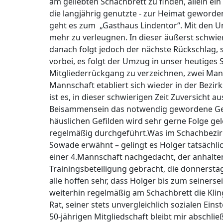
am geliebten Schachbrett zu finden, allein 
die langjährig genutzte - zur Heimat geworden
geht es zum „Gasthaus Lindentor“. Mit den Um
mehr zu verleugnen. In dieser äußerst schwie
danach folgt jedoch der nächste Rückschlag, 
vorbei, es folgt der Umzug in unser heutiges 
Mitgliederrückgang zu verzeichnen, zwei Mann
Mannschaft etabliert sich wieder in der Bezirk
ist es, in dieser schwierigen Zeit Zuversicht 
Beisammensein das notwendig gewordene Gemei
häuslichen Gefilden wird sehr gerne Folge g
regelmäßig durchgeführt.Was im Schachbezirk m
Sowade erwähnt – gelingt es Holger tatsächlic
einer 4.Mannschaft nachgedacht, der anhalte
Trainingsbeteiligung gebracht, die donnerst
alle hoffen sehr, dass Holger bis zum seiners
weiterhin regelmäßig am Schachbrett die Klin
Rat, seiner stets unvergleichlich sozialen Ei
50-jährigen Mitgliedschaft bleibt mir abschli