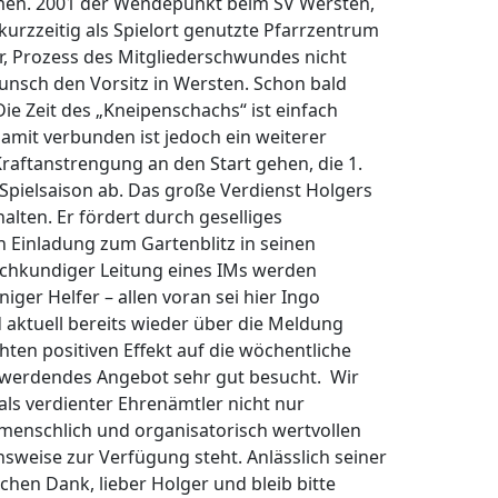
ehmen. 2001 der Wendepunkt beim SV Wersten,
kurzzeitig als Spielort genutzte Pfarrzentrum
r, Prozess des Mitgliederschwundes nicht
unsch den Vorsitz in Wersten. Schon bald
e Zeit des „Kneipenschachs“ ist einfach
Damit verbunden ist jedoch ein weiterer
raftanstrengung an den Start gehen, die 1.
e Spielsaison ab. Das große Verdienst Holgers
alten. Er fördert durch geselliges
 Einladung zum Gartenblitz in seinen
achkundiger Leitung eines IMs werden
ger Helfer – allen voran sei hier Ingo
d aktuell bereits wieder über die Meldung
en positiven Effekt auf die wöchentliche
r werdendes Angebot sehr gut besucht. Wir
als verdienter Ehrenämtler nicht nur
 menschlich und organisatorisch wertvollen
nsweise zur Verfügung steht. Anlässlich seiner
chen Dank, lieber Holger und bleib bitte