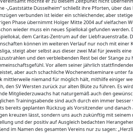
ein Vereinsamt möchte er zu diesem Zeitpunkt nicht übern
e -„Gaststätte Düsselheim“ schließt ihre Pforten, über das 
zügen verbunden ist leider ein schleichender, aber stetige
rigen Phase übernimmt Holger Mitte 2004 auf vielfachen W
schon wieder muss ein neues Spiellokal gefunden werden. Di
Spiellokal, dem Caritas-Zentrum auf der Liebfrauenstraße. 
schaften können im weiteren Verlauf nur noch mit einer K
sliga, steigt aber selbst aus dieser zwei Mal für jeweils ein
auszustrahlen und den verbleibenden Rest bei der Stange zu h
nschaftsgefühl. Vor allem seiner jährlich stattfindenden
eleistet, aber auch schachliche Wochenendseminare unter f
ittlerweile niemand für möglich hält, mithilfe einiger weni
h, den SV Wersten zurück zur alten Blüte zu führen. Es wir
nde Mitgliederzuwachs hat naturgemäß auch den gewünscht
äglichen Trainingsabende sind auch durch ein immer besse
eits bereits geplanten Rückzug als Vorsitzender und danach 
gen kreuzen lässt, sondern uns auch zukünftig mit seinem
nstellung und der positiv auf Ausgleich bedachten Herangehe
eßend im Namen des gesamten Vereins nur zu sagen: „Herzli