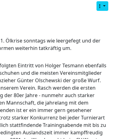
1. Ölkrise sonntags wie leergefegt und der
formen weiterhin tatkräftig um.
olgten Eintritt von Holger Tesmann ebenfalls
rschuhen und die meisten Vereinsmitglieder
nzieher Günter Olschewski der große Wurf.
 unserem Verein. Rasch werden die ersten
ng der 80er Jahre - nunmehr auch starker
ären Mannschaft, die jahrelang mit dem
benden ist er ein immer gern gesehener
 trotz starker Konkurrenz bei jeder Turnierart
lich stattfindende Trainingsabende mit bis zu
fsbedingten Auslandszeit immer kampffreudig