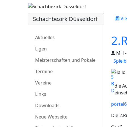
Schachbezirk Düsseldorf
Vie
2.
Aktuelles
Ligen
MH - 
Meisterschaften und Pokale
Spielb
Termine
Hallo
Vereine
die A
einse
Links
portal6
Downloads
Die 2.R
Neue Webseite
Gruß,