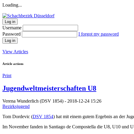
Loading...
Log in
Username
Password
I forgot my password
Log in
View Articles
Article actions
Print
Jugendweltmeisterschaften U8
Verena Wunderlich (DSV 1854) - 2018-12-24 15:26
Bezirksjugend
Tom Dordevic (
DSV 1854
) hat mit einem gutem Ergebnis an der Ju
Im November fanden in Santiago de Compostella die U8, U10 und U1