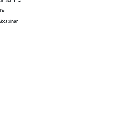
in Schmitz
 Dell
Akcapinar