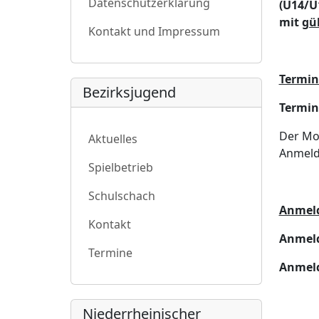
Datenschutzerklärung
(U14/U
mit
gül
Kontakt und Impressum
Termin
Bezirksjugend
Termin 
Der Mod
Aktuelles
Anmelde
Spielbetrieb
Schulschach
Anmel
Kontakt
Anmeld
Termine
Anmeld
Niederrheinischer