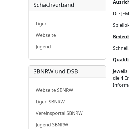
Ausrich
Schachverband
Die JE
Ligen
Spiell
Webseite
Bedenk
Jugend
Schnell
Qualifi
SBNRW und DSB
Jeweils
die 4 E
Inform
Webseite SBNRW
Ligen SBNRW
Vereinsportal SBNRW
Jugend SBNRW