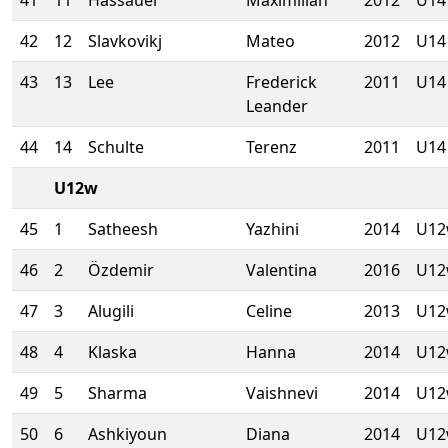
41
11
Hassauer
Maximilian
2012
U14
42
12
Slavkovikj
Mateo
2012
U14
43
13
Lee
Frederick
2011
U14
Leander
44
14
Schulte
Terenz
2011
U14
U12w
45
1
Satheesh
Yazhini
2014
U1
46
2
Özdemir
Valentina
2016
U1
47
3
Alugili
Celine
2013
U1
48
4
Klaska
Hanna
2014
U1
49
5
Sharma
Vaishnevi
2014
U1
50
6
Ashkiyoun
Diana
2014
U1