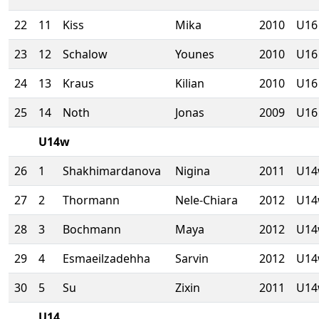
22
11
Kiss
Mika
2010
U16
23
12
Schalow
Younes
2010
U16
24
13
Kraus
Kilian
2010
U16
25
14
Noth
Jonas
2009
U16
U14w
26
1
Shakhimardanova
Nigina
2011
U1
27
2
Thormann
Nele-Chiara
2012
U1
28
3
Bochmann
Maya
2012
U1
29
4
Esmaeilzadehha
Sarvin
2012
U1
30
5
Su
Zixin
2011
U1
U14