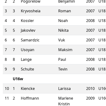
2
2
Pogorelow
Benjamin
2007
U18
3
3
Kryvosheia
Roman
2007
U18
4
4
Kossler
Noah
2008
U18
5
5
Jakovlev
Nikita
2007
U18
6
6
Samardzic
Vuk
2007
U18
7
7
Usoyan
Maksim
2007
U18
8
8
Lange
Paul
2008
U18
9
9
Schulte
Tevin
2008
U18
U16w
10
1
Kiencke
Larissa
2010
U1
11
2
Hoffmann
Marlene
2009
U1
Kristin