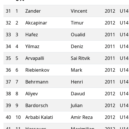
31
1
Zander
Vincent
2012
U14
32
2
Akcapinar
Timur
2012
U14
33
3
Hafez
Oualid
2011
U14
34
4
Yilmaz
Deniz
2011
U14
35
5
Arvapalli
Sai Ritvik
2011
U14
36
6
Riebienkov
Mark
2012
U14
37
7
Behrmann
Henri
2011
U14
38
8
Aliyev
Davud
2012
U14
39
9
Bardorsch
Julian
2012
U14
40
10
Arbabi Kalati
Amir Reza
2012
U14