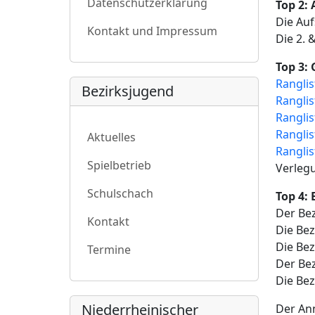
Datenschutzerklärung
Top 2:
Die Auf
Kontakt und Impressum
Die 2. 
Top 3:
Ranglis
Bezirksjugend
Ranglis
Ranglis
Ranglis
Aktuelles
Ranglis
Spielbetrieb
Verlegu
Schulschach
Top 4: 
Der Bez
Kontakt
Die Bez
Die Bez
Termine
Der Bez
Die Bez
Niederrheinischer
Der Ann