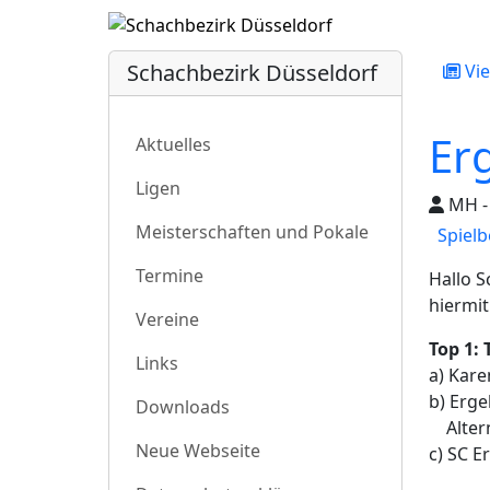
Schachbezirk Düsseldorf
Vie
Er
Aktuelles
Ligen
MH - 
Meisterschaften und Pokale
Spielb
Termine
Hallo 
hiermit
Vereine
Top 1:
Links
a) Kare
b) Erge
Downloads
Alterna
Neue Webseite
c) SC E